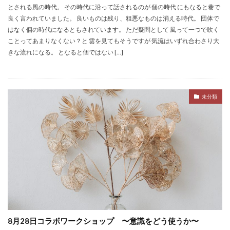
とされる風の時代。 その時代に沿って話されるのが 個の時代 にもなると巷で
良く言われていました。 良いものは残り、粗悪なものは消える時代。 団体で
はなく個の時代になるともされています。 ただ疑問として 風って一つで吹く
ことってあまりなくない？と 雲を見てもそうですが 気流はいずれ合わさり大
きな流れになる。 となると個ではない […]
未分類
8月28日コラボワークショップ 〜意識をどう使うか〜