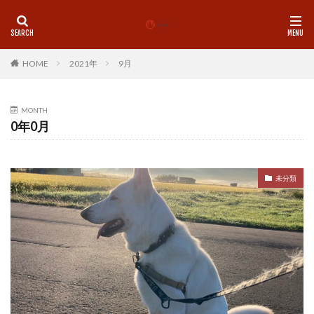
カテゴリー
HOME
2021年
9月
タグ
MONTH
0年0月
LINE
理学療法士
師走
心
心地よい
想念
挑戦
整体
新しい物事をスムーズに
新月
歩く
気付き
気功
珈琲
痛み
未分類
基礎トレ
盛岡
神社
脳と腸
腰痛
腸内環境
自己紹介
自律神経
足首
身体の使い方
身体を変える
運動
青森市
食
姿勢
地に足つける
MENU
ペアセッション
Pilates
Studio水木
お年玉企画
お香
クラニオ
グループレッスン