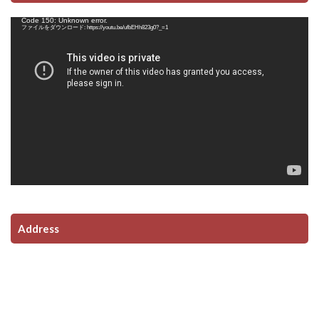
動
Code 150: Unknown error.
画
ファイルをダウンロード: https://youtu.be/ufbEHh823g0?_=1
プ
レ
ー
ヤ
ー
Address