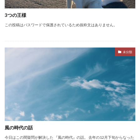
スケジュール
スタジオ
ダイエット
デトックス
ピラティス
フォームローラー
3つの王様
プレオープン
ボディーワーク
呼吸
この投稿はパスワードで保護されているため抜粋文はありません。
ボディワーク
ヨガ
ワークショップ
不調
五感
五感の話
代謝
便秘
個人セッション
内臓調整
動くレッスン
未分類
原理原則
味覚
香り
検索
風の時代の話
今日はこの間疑問が解決した 『風の時代』の話。 去年の12月下旬からなった