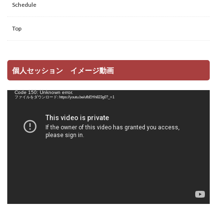
Schedule
Top
個人セッション イメージ動画
動
Code 150: Unknown error.
画
ファイルをダウンロード: https://youtu.be/ufbEHh823g0?_=1
プ
レ
ー
ヤ
ー