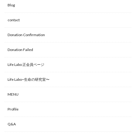
Blog
o
er
k
contact
Donation Confirmation
Donation Failed
Life Labo 正会員ページ
Life Labo~生命の研究室〜
MENU
Profile
Q&A