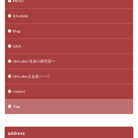
MENU
Schedule
Blog
Q&A
Life Labo~生命の研究室〜
Life Labo 正会員ページ
contact
Top
address