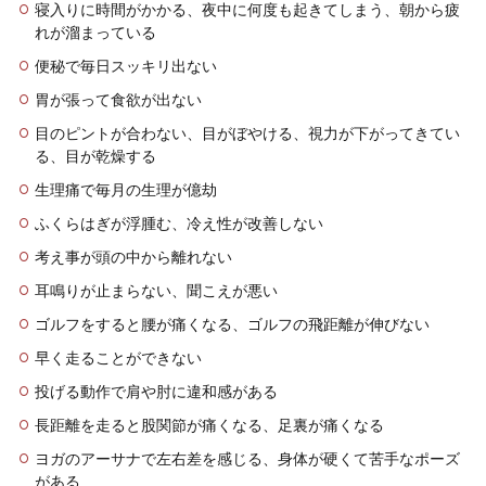
寝入りに時間がかかる、夜中に何度も起きてしまう、朝から疲
れが溜まっている
便秘で毎日スッキリ出ない
胃が張って食欲が出ない
目のピントが合わない、目がぼやける、視力が下がってきてい
る、目が乾燥する
生理痛で毎月の生理が億劫
ふくらはぎが浮腫む、冷え性が改善しない
考え事が頭の中から離れない
耳鳴りが止まらない、聞こえが悪い
ゴルフをすると腰が痛くなる、ゴルフの飛距離が伸びない
早く走ることができない
投げる動作で肩や肘に違和感がある
長距離を走ると股関節が痛くなる、足裏が痛くなる
ヨガのアーサナで左右差を感じる、身体が硬くて苦手なポーズ
がある