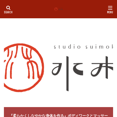
カテゴリー
タグ
LINE
理学療法士
師走
心
心地よい
想念
新しい物事をスムーズに
新月
歩く
気付き
気
痛み
基礎トレ
盛岡
神社
脳と腸
腰痛
自己紹介
自律神経
足首
身体の使い方
身体を
青森市
食
姿勢
地に足つける
MENU
ペ
Pilates
Studio水木
お年玉企画
お香
クラニオ
グループレッスン
スケジュール
スタジオ
ダイエッ
ピラティス
フォームローラー
プレオープン
ボディ
ボディワーク
ヨガ
ワークショップ
不調
五感
『柔らかくしなやかな身体を作る』ボディワークとマッサー