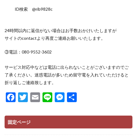
ID検索 @rib9828c
24時間以内に返信がない場合はお手数おかけいたしますが
サイトのcontactより再度ご連絡お願いいたします。
③電話：080-9552-3602
サービス対応中などは電話に出られないことがございますのでご
了承ください。迷惑電話が多いため留守電を入れていただけると
折り返しご連絡致します。
F
T
E
Li
M
共
ac
w
m
n
es
有
e
itt
ai
e
se
固定ページ
b
er
l
n
o
g