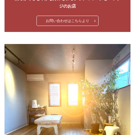
代謝
便秘
個人セッション
内臓調整
動くレッ
ジのお店
味覚
香り
お問い合わせはこちらより
検索