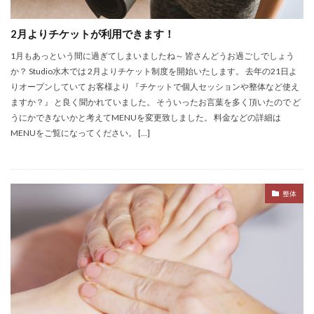
スケジュール
スタジオ
ダイエット
デトックス
ピラティス
フォームローラー
2月よりチケットが利用できます！
プレオープン
ボディーワーク
呼吸
1月もあっという間に過ぎてしまいましたね～ 皆さんどうお過ごしでしょう
ボディワーク
ヨガ
ワークショップ
不調
か？ Studio水木では 2月よりチケット制度を開始いたします。 去年の21日よ
りオープンしていて お客様より 『チケットで個人セッションや整体など使え
五感
五感の話
代謝
便秘
ますか？』 と良く聞かれていました。 そういったお言葉を多く頂いたので ど
個人セッション
内臓調整
動くレッスン
うにかできないかと考えてMENUを変更致しました。 料金などの詳細は
原理原則
味覚
香り
MENUをご覧になってください。 […]
検索
整体