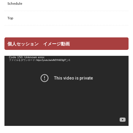
Schedule
Top
個人セッション イメージ動画
動
Code 150: Unknown error.
画
ファイルをダウンロード: https://youtu.be/ufbEHh823g0?_=1
プ
レ
ー
ヤ
ー