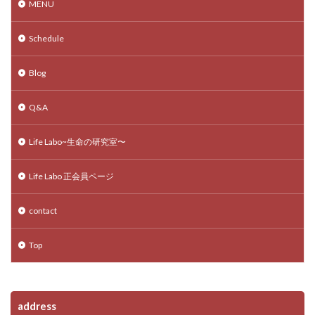
MENU
Schedule
Blog
Q&A
Life Labo~生命の研究室〜
Life Labo 正会員ページ
contact
Top
address