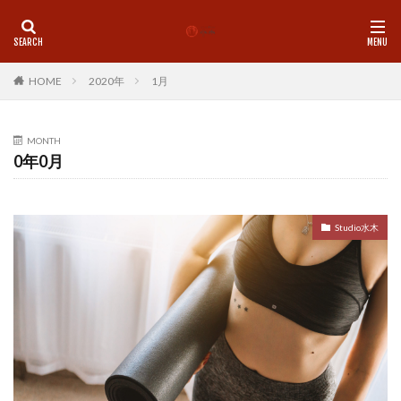
カテゴリー
HOME
2020年
1月
タグ
MONTH
0年0月
LINE
理学療法士
師走
心
心地よい
想念
挑戦
整体
新しい物事をスムーズに
新月
歩く
気付き
気功
珈琲
痛み
Studio水木
基礎トレ
盛岡
神社
脳と腸
腰痛
腸内環境
自己紹介
自律神経
足首
身体の使い方
身体を変える
運動
青森市
食
姿勢
地に足つける
MENU
ペアセッション
Pilates
Studio水木
お年玉企画
お香
クラニオ
グループレッスン