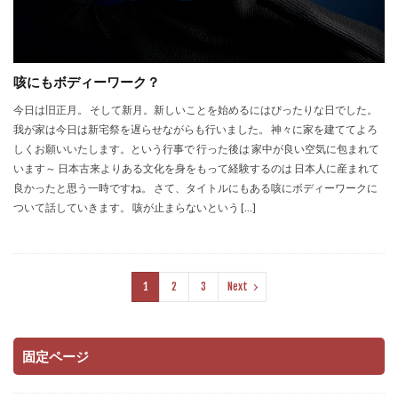
咳にもボディーワーク？
今日は旧正月。 そして新月。新しいことを始めるにはぴったりな日でした。
我が家は今日は新宅祭を遅らせながらも行いました。 神々に家を建ててよろ
しくお願いいたします。という行事で 行った後は 家中が良い空気に包まれて
います～ 日本古来よりある文化を身をもって経験するのは 日本人に産まれて
良かったと思う一時ですね。 さて、タイトルにもある咳にボディーワークに
ついて話していきます。 咳が止まらないという […]
1
2
3
Next
固定ページ