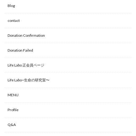
Blog
contact
Donation Confirmation
Donation Failed
Life Labo 正会員ページ
Life Labo~生命の研究室〜
MENU
Profile
Q&A