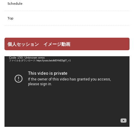
Schedule
Top
個人セッション イメージ動画
動
Code 150: Unknown error.
画
ファイルをダウンロード: https://youtu.be/ufbEHh823g0?_=1
プ
レ
ー
ヤ
ー