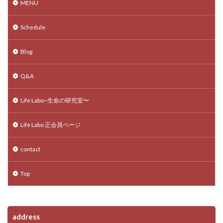
MENU
Schedule
Blog
Q&A
Life Labo~生命の研究室〜
Life Labo 正会員ページ
contact
Top
address