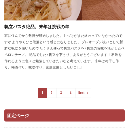
帆立パスタ絶品。来年は挑戦の年
家に住んでから数日が経過しました。 片づけがまだ終わっていなかったので
すが ようやくひと段落という感じになりました。 プレオープン祝いとして新
鮮な帆立を頂いたので たくさん使って帆立パスタを♪ 帆立の旨味を活かしたペ
ペロンチーノ。 絶品でした♪ 帆立を下さり、ありがとうございます！ 料理を
作れるように色々と勉強していきたいなと考えています。 来年は梅干し作
り、梅酒作り、味噌作り、家庭菜園としたいこ […]
1
2
3
4
Next
固定ページ