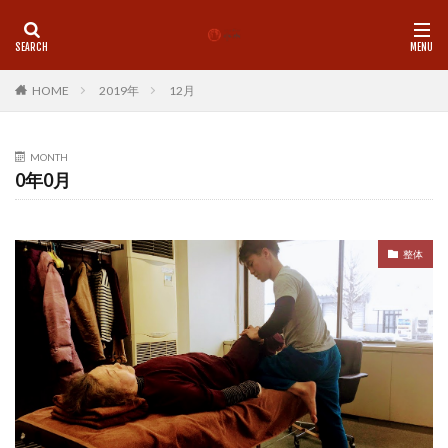
カテゴリー
HOME
2019年
12月
タグ
MONTH
0年0月
LINE
理学療法士
師走
心
心地よい
想念
挑戦
整体
新しい物事をスムーズに
新月
歩く
気付き
気功
珈琲
痛み
整体
基礎トレ
盛岡
神社
脳と腸
腰痛
腸内環境
自己紹介
自律神経
足首
身体の使い方
身体を変える
運動
青森市
食
姿勢
地に足つける
MENU
ペアセッション
Pilates
Studio水木
お年玉企画
お香
クラニオ
グループレッスン