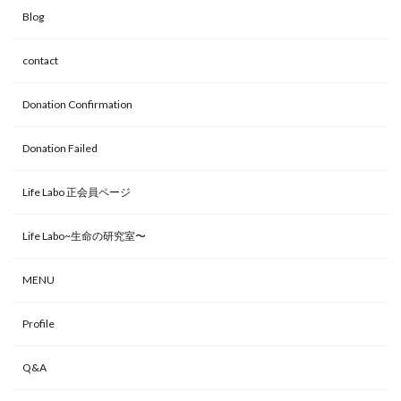
Blog
contact
Donation Confirmation
Donation Failed
Life Labo 正会員ページ
Life Labo~生命の研究室〜
MENU
Profile
Q&A