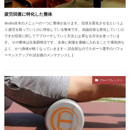
スケジュール
スタジオ
ダイエット
デトックス
ピラティス
フォームローラー
疲労回復に特化した整体
プレオープン
ボディーワーク
呼吸
Studio水木のメニューの一つに 整体があります。 症状を変化させるというよ
ボディワーク
ヨガ
ワークショップ
不調
り 疲労を取っていくのに特化している整体です。 勿論症状も変化していくの
ですが症状に対してアプローチしていく方法とは 異なる方法を使っていま
五感
五感の話
代謝
便秘
す。 その整体は生体調律法です。 全身に刺激を適確に入れることで 痛気持ち
個人セッション
内臓調整
動くレッスン
よく、かつ身体が軽くなっていきます～ 試合前なのでスポーツ選手のパフォ
原理原則
味覚
香り
ーマンスアップや 試合後のメンテナンス […]
検索
グループレッスン