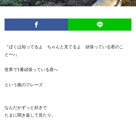
スケジュール
スタジオ
ダイエット
デトックス
ピラティス
フォームローラー
プレオープン
ボディーワーク
呼吸
ボディワーク
ヨガ
ワークショップ
不調
五感
五感の話
代謝
便秘
『ぼくは知ってるよ ちゃんと見てるよ 頑張っている君のこ
個人セッション
内臓調整
動くレッスン
と〜♪』
原理原則
味覚
香り
世界で1番頑張っている君へ
検索
という曲のフレーズ
なんだかずっと好きで
たまに聞き返して見たり。