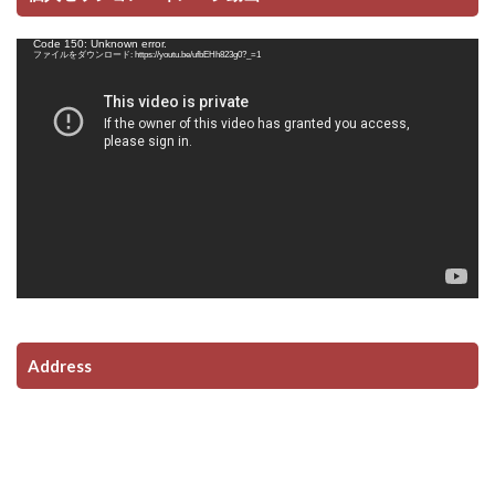
動
Code 150: Unknown error.
画
ファイルをダウンロード: https://youtu.be/ufbEHh823g0?_=1
プ
レ
ー
ヤ
ー
Address