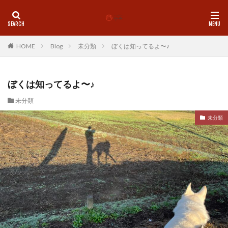
カテゴリー
HOME
Blog
未分類
ぼくは知ってるよ〜♪
タグ
ぼくは知ってるよ〜♪
LINE
理学療法士
師走
心
心地よい
未分類
想念
挑戦
整体
新しい物事をスムーズに
未分類
新月
歩く
気付き
気功
珈琲
痛み
基礎トレ
盛岡
神社
脳と腸
腰痛
腸内環境
自己紹介
自律神経
足首
身体の使い方
身体を変える
運動
青森市
食
姿勢
地に足つける
MENU
ペアセッション
Pilates
Studio水木
お年玉企画
お香
クラニオ
グループレッスン