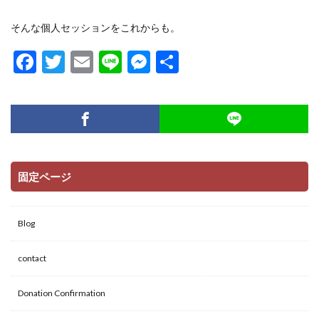
そんな個人セッションをこれからも。
F
T
E
Li
M
共
ac
w
m
n
es
有
e
itt
ai
e
se
b
er
l
n
o
g
o
er
固定ページ
k
Blog
contact
Donation Confirmation