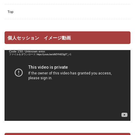
Top
個人セッション イメージ動画
動
Code 150: Unknown error.
画
ファイルをダウンロード: https://youtu.be/ufbEHh823g0?_=1
プ
レ
ー
ヤ
ー