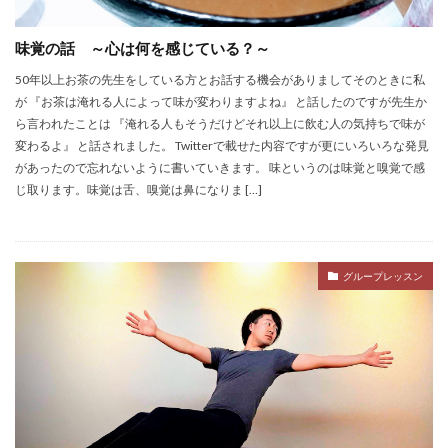
スケジュール
スタジオ
ダイエット
デトックス
ピラティス
フォームローラー
味覚の話 ～心は何を感じている？～
プレオープン
ボディーワーク
呼吸
50年以上お茶の先生をしている方とお話する機会がありましてそのときに私
ボディワーク
ヨガ
ワークショップ
不調
が 『お茶は淹れる人によって味が変わりますよね』 と話したのですが先生か
ら言われたことは 『淹れる人もそうだけどそれ以上に飲む人の気持ちで味が
五感
五感の話
代謝
便秘
変わるよ』 と話されました。 Twitterで載せた内容ですが更にいろいろな発見
個人セッション
内臓調整
動くレッスン
があったので忘れないように書いていきます。 味というのは味覚と嗅覚で感
原理原則
味覚
香り
じ取ります。味覚は舌、嗅覚は鼻になりま […]
検索
グループレッスン