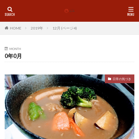
カテゴリー
HOME
2019年
12月 (ページ4)
タグ
MONTH
0年0月
LINE
理学療法士
師走
心
心地よい
想念
挑戦
整体
新しい物事をスムーズに
新月
歩く
気付き
気功
珈琲
痛み
日常の気づき
基礎トレ
盛岡
神社
脳と腸
腰痛
腸内環境
自己紹介
自律神経
足首
身体の使い方
身体を変える
運動
青森市
食
姿勢
地に足つける
MENU
ペアセッション
Pilates
Studio水木
お年玉企画
お香
クラニオ
グループレッスン