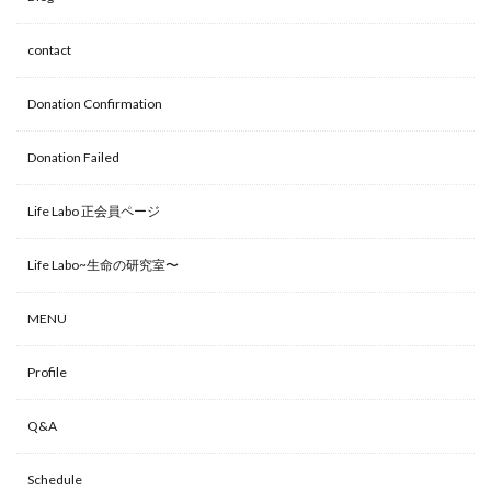
contact
Donation Confirmation
Donation Failed
Life Labo 正会員ページ
Life Labo~生命の研究室〜
MENU
Profile
Q&A
Schedule