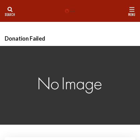
カテゴリー
Donation Failed
タグ
LINE
理学療法士
師走
心
心地よい
想念
挑戦
整体
新しい物事をスムーズに
新月
歩く
気付き
気功
珈琲
痛み
基礎トレ
盛岡
神社
脳と腸
腰痛
腸内環境
自己紹介
自律神経
足首
身体の使い方
身体を変える
運動
青森市
食
姿勢
地に足つける
MENU
ペアセッション
Pilates
Studio水木
お年玉企画
お香
クラニオ
グループレッスン