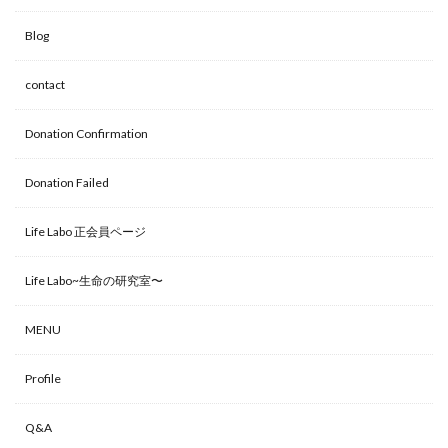
o
g
Blog
o
er
k
contact
Donation Confirmation
Donation Failed
Life Labo 正会員ページ
Life Labo~生命の研究室〜
MENU
Profile
Q&A