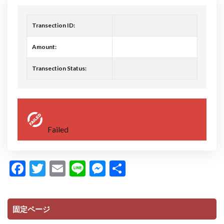
スケジュール
スタジオ
ダイエット
デトックス
ピラティス
フォームローラー
Transection ID:
プレオープン
ボディーワーク
呼吸
Amount:
ボディワーク
ヨガ
ワークショップ
不調
五感
五感の話
代謝
便秘
Transection Status:
個人セッション
内臓調整
動くレッスン
原理原則
味覚
香り
検索
Failed
F
T
E
Li
M
共
ac
w
m
n
es
有
e
itt
ai
e
se
固定ページ
b
er
l
n