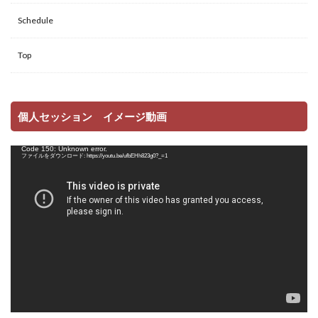
Schedule
Top
個人セッション イメージ動画
動
Code 150: Unknown error.
画
ファイルをダウンロード: https://youtu.be/ufbEHh823g0?_=1
プ
レ
ー
ヤ
ー