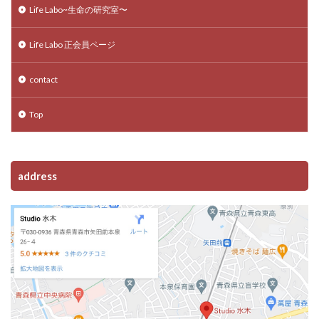
Life Labo~生命の研究室〜
Life Labo 正会員ページ
contact
Top
address