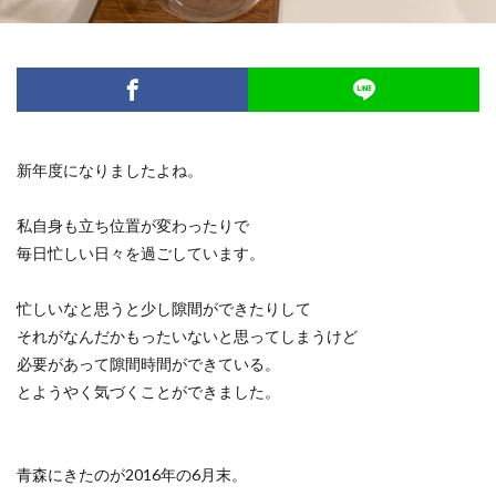
スケジュール
スタジオ
ダイエット
デトックス
ピラティス
フォームローラー
プレオープン
ボディーワーク
呼吸
ボディワーク
ヨガ
ワークショップ
不調
五感
五感の話
代謝
便秘
新年度になりましたよね。
個人セッション
内臓調整
動くレッスン
原理原則
味覚
香り
私自身も立ち位置が変わったりで
毎日忙しい日々を過ごしています。
検索
忙しいなと思うと少し隙間ができたりして
それがなんだかもったいないと思ってしまうけど
必要があって隙間時間ができている。
とようやく気づくことができました。
青森にきたのが2016年の6月末。