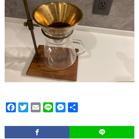
F
T
E
Li
M
共
ac
w
m
n
es
有
e
itt
ai
e
se
b
er
l
n