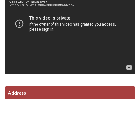
動
Code 150: Unknown error.
画
ファイルをダウンロード: https://youtu.be/ufbEHh823g0?_=1
プ
レ
ー
ヤ
ー
Address