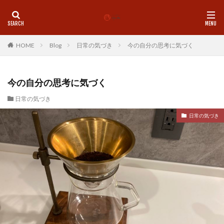
カテゴリー
HOME
Blog
日常の気づき
今の自分の思考に気づく
タグ
今の自分の思考に気づく
LINE
理学療法士
師走
心
心地よい
日常の気づき
想念
挑戦
整体
新しい物事をスムーズに
日常の気づき
新月
歩く
気付き
気功
珈琲
痛み
基礎トレ
盛岡
神社
脳と腸
腰痛
腸内環境
自己紹介
自律神経
足首
身体の使い方
身体を変える
運動
青森市
食
姿勢
地に足つける
MENU
ペアセッション
Pilates
Studio水木
お年玉企画
お香
クラニオ
グループレッスン